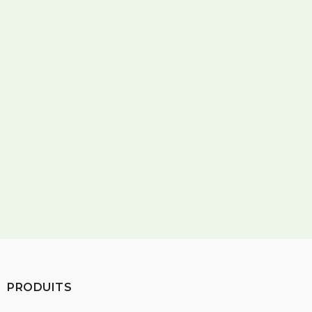
Assurance vie
401(k)
Bonus de productivité
Opportunités de croissance
Environnement de travail moderne
PRODUITS