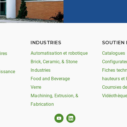
INDUSTRIES
SOUTIEN 
Automatisation et robotique
Catalogues
ires
Brick, Ceramic, & Stone
Configurate
Industries
Fiches techn
issance
Food and Beverage
hauteurs et 
Verre
Courroies d
Machining, Extrusion, &
Vidéothèqu
Fabrication