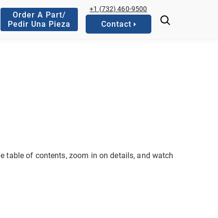
+1 (732) 460-9500
Order A Part/
Pedir Una Pieza
Contact
he table of contents, zoom in on details, and watch