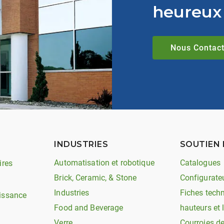
heureux 
Nous Contact
INDUSTRIES
SOUTIEN 
Automatisation et robotique
Catalogues
ires
Brick, Ceramic, & Stone
Configurate
Industries
Fiches techn
issance
Food and Beverage
hauteurs et 
Verre
Courroies d