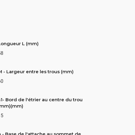
Longueur L (mm)
58
M - Largeur entre les trous (mm)
60
1- Bord de l'étrier au centre du trou
(mm)(mm)
15
h - Base de l'attache au sommet de