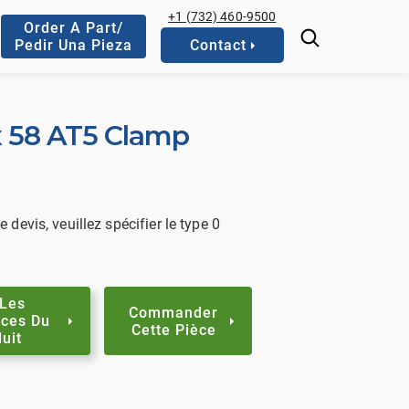
+1 (732) 460-9500
Order A Part/
Pedir Una Pieza
Contact
x 58 AT5 Clamp
evis, veuillez spécifier le type 0
 Les
Commander
ces Du
Cette Pièce
uit