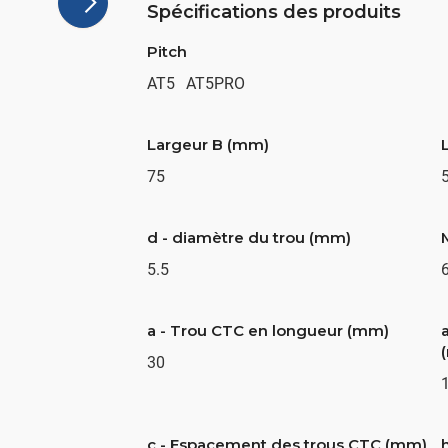
Spécifications des produits
Pitch
AT5
AT5PRO
Largeur B (mm)
75
d - diamètre du trou (mm)
5.5
a - Trou CTC en longueur (mm)
a
30
c - Espacement des trous CTC (mm)