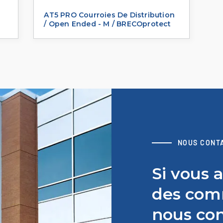
AT5 PRO Courroies De Distribution
/ Open Ended - M / BRECOprotect
NOUS CONT
Si vous 
des comm
nous con