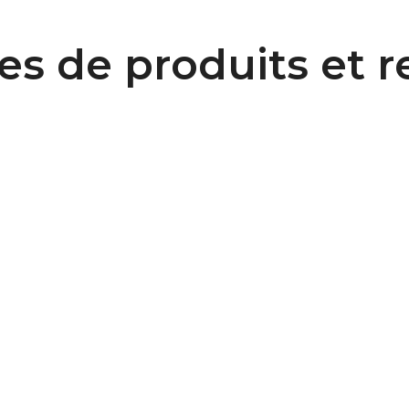
es de produits et r
75x58 AT5 / Type O S-Clamp
Télécharger le modèle 3D