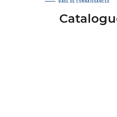
BASE DE CONNAISSANCES
Catalogu
75x58 AT5 / Type B S-Clamp
Télécharger le modèle 3D