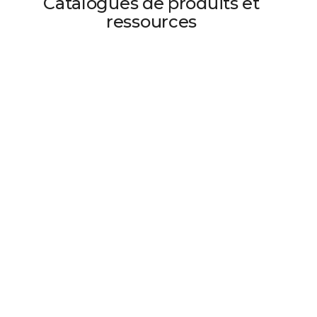
Catalogues de produits et
ressources
Supports de courroie de distribution
B208 Matériaux et caractéristiques
Voir les ressources