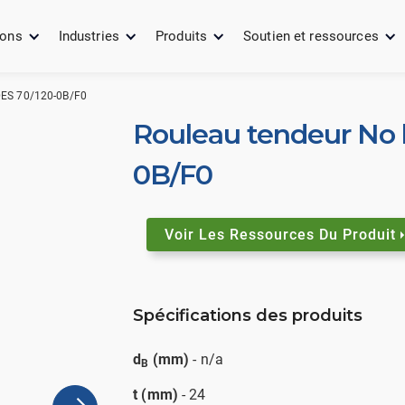
ions
Industries
Produits
Soutien et ressources
ES 70/120-0B/F0
Rouleau tendeur No 
0B/F0
Voir Les Ressources Du Produit
Spécifications des produits
d
(mm)
- n/a
B
t (mm)
- 24