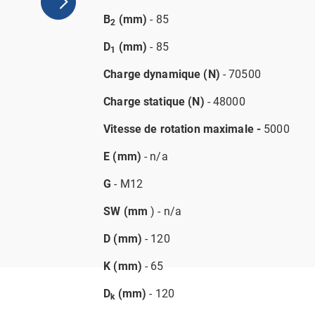
B
(mm)
- 85
2
D
(mm)
- 85
1
Charge dynamique (N)
- 70500
Charge statique (N)
- 48000
Vitesse de rotation maximale -
5000
E (mm)
- n/a
G
- M12
SW (mm
) - n/a
D (mm)
- 120
K (mm)
- 65
D
(mm)
- 120
k