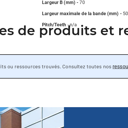
Largeur B (mm) -
70
Largeur maximale de la bande (mm) -
5
Pitch/Teeth
- n/a
es de produits et r
its ou ressources trouvés. Consultez toutes nos
ressou