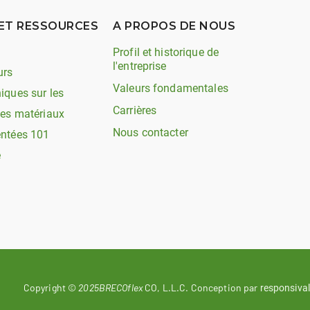
ET RESSOURCES
A PROPOS DE NOUS
Profil et historique de
l'entreprise
urs
Valeurs fondamentales
iques sur les
Carrières
les matériaux
Nous contacter
entées 101
e
Copyright ©
2025BRECOflex
CO, L.L.C. Conception par
responsival