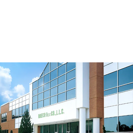
Tendeur excentrique denté No brides AL 64
T10/20-0 B/E0
Télécharger le modèle 3D