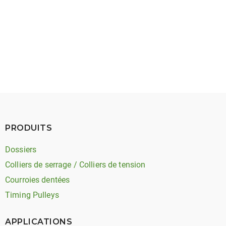
May 27, 2026
Timing Belt Noise: Types, Causes, and Solutions
PRODUITS
Dossiers
Colliers de serrage / Colliers de tension
Courroies dentées
Timing Pulleys
APPLICATIONS