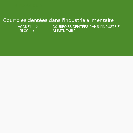
19 MARS 2019
Courroies dentées dans l'industrie alimentaire
ACCUEIL
COURROIES DENTÉES DANS L'INDUSTRIE
BLOG
ALIMENTAIRE
There are many food industry timing belt options out
there. Whether you use them for conveying raw food
product, conveying, or packaging, timing belts play a
vital role in the food processing industry machinery.
BRECO
flex
CO., L.L.C. offers a variety of belts that are
food specific.